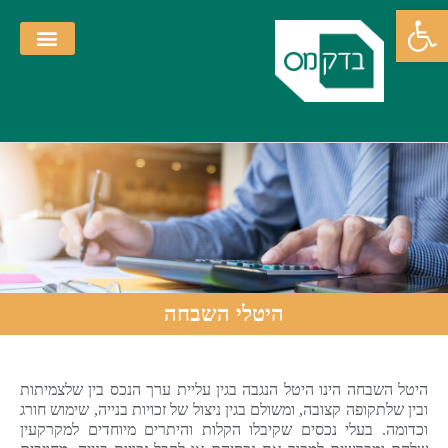
פתח סרגל נגישות
פרופיל חברה
יצירת קשר
דף הבית
היטלי השבחה
היטל השבחה הינו היטל הנגבה בגין עליית ערך הנכס בין שלצמיתות
ובין שלתקופה קצובה, ומשולם בגין ניצול של זכויות בנייה, שימוש חורג
וכדומה. בעלי נכסים שקיבלו הקלות והיתרים מיוחדים למקרקעין