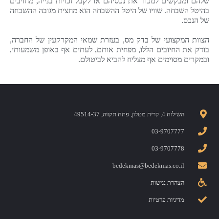
שלהם ומבקשים למכור את נכסיהם או לקבל זכויות בנייה, מחויבים
בהיטל השבחה. שוויו של היטל ההשבחה הוא מחצית מגובה ההשבחה
של הנכס.
הצוות המקצועי של בדק מס, בעזרת שמאי המקרקעין של החברה,
בודק את החיובים הללו, מפחית אותם, לעתים אף באופן משמעותי,
ובמקרים מסוימים אף מצליח להביא לביטולם.
השילוח 4, קרית מטלון, פתח תקווה, 49514-37
03-9707777
03-9707778
bedekmas@bedekmas.co.il
הצהרת נגישות
מדיניות פרטיות