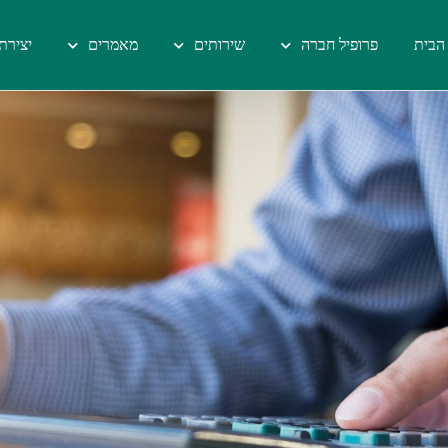
הבית
פרופיל חברה
שירותים
מאמרים
יצירת