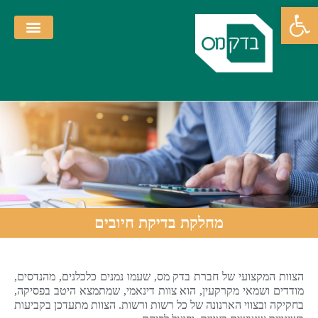
פתח סרגל נגישות
פרופיל חברה
יצירת קשר
דף הבית
מחלקת בדיקת חיובים
הצוות המקצועי של חברת בדק מס, שעמו נמנים כלכלנים, מהנדסים,
מודדים ושמאי מקרקעין, הוא צוות דינאמי, שמתמצא היטב בפסיקה,
בחקיקה ובצווי הארנונה של כל רשות ורשות. הצוות מתעדכן בקביעות