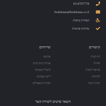
03-9707778
bedekmas@bedekmas.co.il
הצהרת נגישות
מדיניות פרטיות
קישורים
שירותים
דף הבית
ארנונה
אודות
אגרות מים וביוב
פרופיל חברה
היטלי השבחה
לקוחות
רישוי עסקים
יצירת קשר
חברות ומפעלים
השאר פרטים ליצירת קשר