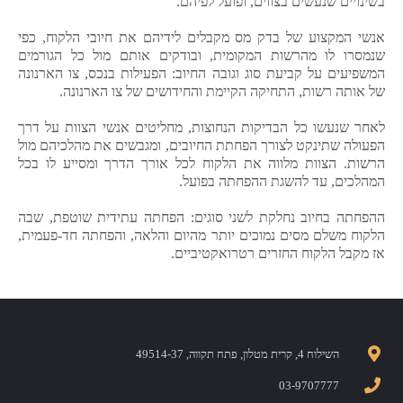
בשינויים שנעשים בצווים, ופועל לפיהם.
אנשי המקצוע של בדק מס מקבלים לידיהם את חיובי הלקוח, כפי
שנמסרו לו מהרשות המקומית, ובודקים אותם מול כל הגורמים
המשפיעים על קביעת סוג וגובה החיוב: הפעילות בנכס, צו הארנונה
של אותה רשות, התחיקה הקיימת והחידושים של צו הארנונה.
לאחר שנעשו כל הבדיקות הנחוצות, מחליטים אנשי הצוות על דרך
הפעולה שתינקט לצורך הפחתת החיובים, ומגבשים את מהלכיהם מול
הרשות. הצוות מלווה את הלקוח לכל אורך הדרך ומסייע לו בכל
המהלכים, עד להשגת ההפחתה בפועל.
ההפחתה בחיוב נחלקת לשני סוגים: הפחתה עתידית שוטפת, שבה
הלקוח משלם מסים נמוכים יותר מהיום והלאה, והפחתה חד-פעמית,
אז מקבל הלקוח החזרים רטרואקטיביים.
השילוח 4, קרית מטלון, פתח תקווה, 49514-37
03-9707777