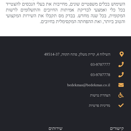
השימוש בכלים משפטיים שונים, מחייבות את בעלי הנכסים להצטייד
בכל כלי ואמצעי לבדיקת אמיתות החיובים והתשלומים לרשות
המקומית, בכל שנה מחדש. בבדק מס תקבלו את השירות המקצועי
והטוב ביותר, ואת ההפחתה המקסימלית בחיובים.
השילוח 4, קרית מטלון, פתח תקווה, 49514-37
03-9707777
03-9707778
bedekmas@bedekmas.co.il
הצהרת נגישות
מדיניות פרטיות
קישורים
שירותים