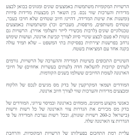
הרשויות המקומיות משתמשות באמצעים שונים ומגוונים בבואן לבצע
מדידות והערכות שווי נכס. בין השאר הן מבצעות מדידות פיזיות
(ומשנות את שיטת המדידה, דהיינו: חיוב שטחים שלא חויבו בעבר,
שטחים משותפים, מרפסות, מעברים וכו') ומשתמשות באמצעים
טכנולוגיים שונים (לרבות מכשירי לייזר ותצלומי אוויר). הרשויות גם
נוטות לא פעם לבצע שינויי סיווג לצורך קביעת ארנונה, ועושות שימוש
נרחב בפרשנות יצירתית בפסיקות בתי המשפט – שלא תמיד עולה
בקנה אחד עם המציאות בשטח.
השינויים התכופים בשיטות המדידה וההערכה של הרשויות, גורמים
לעתים קרובות להעלאה חדה (לעתים בעשרות אחוזים) של חיובי
הארנונה לעומת החיובים ששולמו בשנים הקודמות.
המודדים ושמאי המקרקעין של בדק מס מגיעים לנכס של הלקוח
ומבצעים מדידות והערכות שווי לצורך חיוב ארנונה.
כאנשי מקצוע מיומנים, מומחים בארנונה ובמיסוי עירוני, המודדים של
בדק מס מכירים את הגדרות צווי הארנונה של כל רשות ורשות
(בישראל כ-260 רשויות שונות), ובכל רשות נערכת המדידה על פי
הגדרות צו הארנונה שלה.
עליית רמת התחכום בפעילותן של הרשויות המקומיות, והרחבת