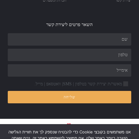
יצירת קשר
חברות ומפעלים
השאר פרטים ליצירת קשר
מאשר/ת יצירת קשר בטלפון | SMS| וואטסאפ | מייל.
שליחה
Made with
by Astrateg
אנו משתמשים בקובצי Cookie כדי להבטיח שנספק לך את חוויית הגלישה
הטובה ביותר באתר שלנו. אם תמשיך להשתמש באתר זה, נניח שאתה