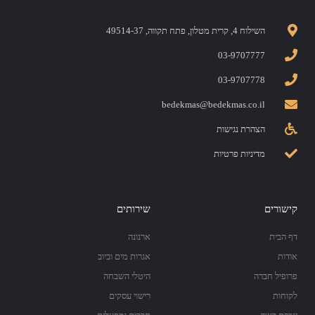
השילוח 4, קרית מטלון, פתח תקווה, 49514-37
03-9707777
03-9707778
bedekmas@bedekmas.co.il
הצהרת נגישות
מדיניות פרטיות
קישורים
שירותים
דף הבית
ארנונה
אודות
אגרות מים וביוב
פרופיל חברה
היטלי השבחה
לקוחות
רישוי עסקים