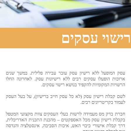
רישוי עסקים
עסק המופעל ללא רישיון עסק עובר עבירה פלילית. במשך שנים
ארוכות הופעלו עסקים רבים ללא רישיונות עסק. לאחרונה החלו
הרשויות המקומיות להקפיד בנושא רישוי עסקים.
לשם קבלת רישיון עסק (לא כל עסק חייב ברישיון), על בעל העסק
לעמוד בקריטריונים רבים.
חברת בדק מס מעמידה לרשות בעלי העסקים צוות מקצועי המטפל
בקבלת רישיון עסק מכל האספקטים – מהכנת התכנית האדריכלית,
דרך קבלת אישורי כיבוי האש, איכות הסביבה, אינסטלציה והנדסה