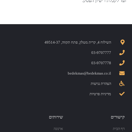
ועד לקבלת רישיון העסק.
השילוח 4, קרית מטלון, פתח תקווה, 49514-37
03-9707777
03-9707778
bedekmas@bedekmas.co.il
הצהרת נגישות
מדיניות פרטיות
קישורים
שירותים
דף הבית
ארנונה